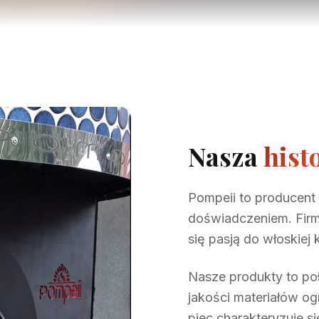
Nasza
hist
Pompeii to producent
doświadczeniem. Firma
się pasją do włoskiej 
Nasze produkty to po
jakości materiałów og
piec charakteryzuje si