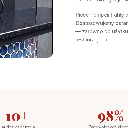
Piece Pompeii trafiły
Dostosowujemy parame
— zarówno do użytku
restauracjach.
10
+
98
%
Lat doświadczenia
Zadowolonych klien