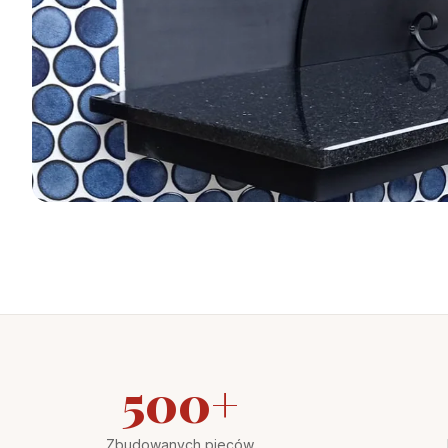
500
+
Zbudowanych pieców