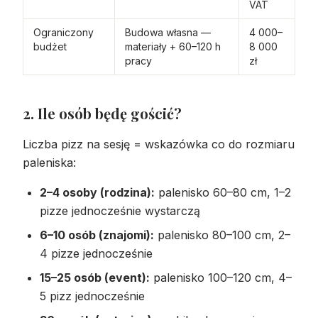
VAT
Ograniczony
Budowa własna —
4 000–
budżet
materiały + 60–120 h
8 000
pracy
zł
2. Ile osób będę gościć?
Liczba pizz na sesję = wskazówka co do rozmiaru
paleniska:
2–4 osoby (rodzina):
palenisko 60–80 cm, 1–2
pizze jednocześnie wystarczą
6–10 osób (znajomi):
palenisko 80–100 cm, 2–
4 pizze jednocześnie
15–25 osób (event):
palenisko 100–120 cm, 4–
5 pizz jednocześnie