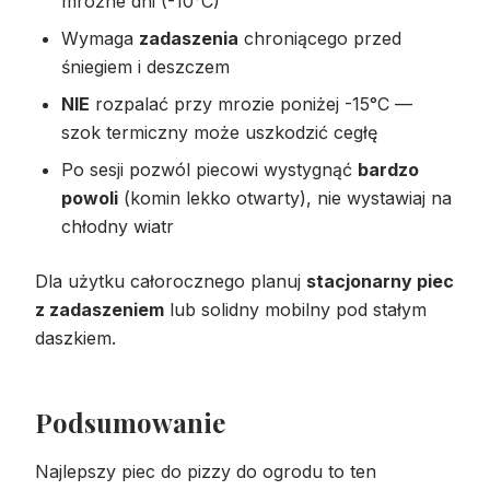
mroźne dni (-10°C)
Wymaga
zadaszenia
chroniącego przed
śniegiem i deszczem
NIE
rozpalać przy mrozie poniżej -15°C —
szok termiczny może uszkodzić cegłę
Po sesji pozwól piecowi wystygnąć
bardzo
powoli
(komin lekko otwarty), nie wystawiaj na
chłodny wiatr
Dla użytku całorocznego planuj
stacjonarny piec
z zadaszeniem
lub solidny mobilny pod stałym
daszkiem.
Podsumowanie
Najlepszy piec do pizzy do ogrodu to ten