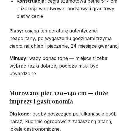
Konstrukcja:
cegła szamotowa pełna 5–7 cm
+ izolacja warstwowa, podstawa i granitowy
blat w cenie
Plusy:
osiąga temperaturę autentycznej
neapolitany, po wygaszeniu godzinami trzyma
ciepło na chleb i pieczenie, 24 miesiące gwarancji
Minusy:
waży ponad tonę — miejsce trzeba
wybrać raz a dobrze, podłoże musi być
utwardzone
Murowany piec 120–140 cm — duże
imprezy i gastronomia
Dla kogo:
osoby goszczące po kilkanaście osób
naraz, kuchnie ogrodowe z zadaszoną altaną,
lokale gastronomiczne.