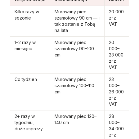
Kilka razy w
Murowany piec
20 000
sezonie
szamotowy 90 cm — i
zł z
tak zostanie z Tobą
VAT
na lata
1–2 razy w
Murowany piec
20
miesiącu
szamotowy 90–100
000–
cm
23 000
zł z
VAT
Co tydzień
Murowany piec
23
szamotowy 100–110
000–
cm
26 000
zł z
VAT
2+ razy w
Murowany piec 120–
28
tygodniu,
140 cm
000–
duże imprezy
34 000
zł z