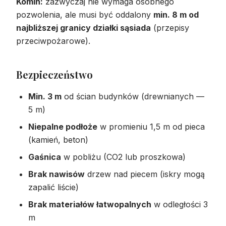
Komin:
zazwyczaj nie wymaga osobnego
pozwolenia, ale musi być oddalony
min. 8 m od
najbliższej granicy działki sąsiada
(przepisy
przeciwpożarowe).
Bezpieczeństwo
Min. 3 m
od ścian budynków (drewnianych —
5 m)
Niepalne podłoże
w promieniu 1,5 m od pieca
(kamień, beton)
Gaśnica
w pobliżu (CO2 lub proszkowa)
Brak nawisów
drzew nad piecem (iskry mogą
zapalić liście)
Brak materiałów łatwopalnych
w odległości 3
m