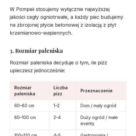
W Pompeii stosujemy wyłącznie najwyższej
jakości cegły ogniotrwałe, a każdy piec budujemy
na zbrojonej płycie betonowej z izolacją z płyt
krzemianowo-wapiennych.
3. Rozmiar paleniska
Rozmiar paleniska decyduje o tym, ile pizz
upieczesz jednocześnie:
Rozmiar
Liczba
Przeznaczenie
paleniska
pizz
60–80 cm
1–2
Dom / mały ogród
80–100 cm
2–4
Duży ogród / małe
eventy
100–120 cm
4–5
Gastronomia /